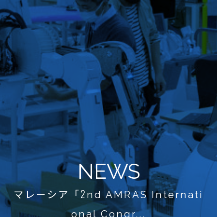
NEWS
マレーシア「2nd AMRAS Internati
onal Congr...