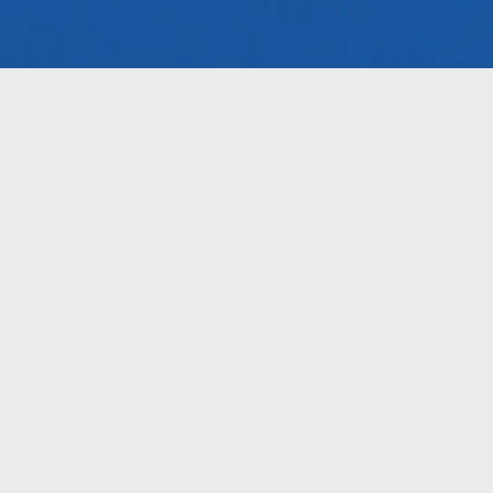
2024-06-05
Impact of the suboptimal co
on telerobotic surgery perfo