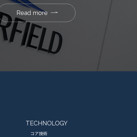
Read more
TECHNOLOGY
コア技術