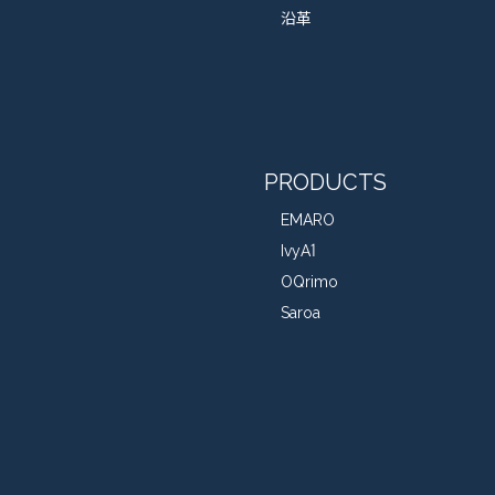
沿革
PRODUCTS
EMARO
IvyA1
OQrimo
Saroa