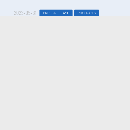
2023-05-31
PRESS RELEASE
PRODUCTS
【プレスリリース】「触覚」を有する手術支
援ロボットシステム 「Saroaサージカルシステ
ム」が製造販売承認を取得
1
2
3
4
5
…
14